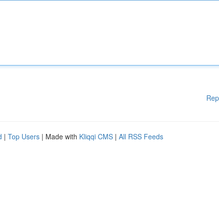
Rep
d
|
Top Users
| Made with
Kliqqi CMS
|
All RSS Feeds