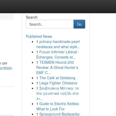
Search
Go
Published News
1
primary handmade pearl
necklaces and what style...
1
Forum Infirmier Libéral :
Échanges, Conseils et...
1
TESMEN Hound-200
am um
Review: A Ghost Hunter's
zt/9500-
EMF C...
1
The Café at Göteborg
1
Liege Fighter Chickens
1
Σουβλάκια Μύτικα: το
πιο γευστικό ταξίδι στο
λι...
1
Guide to Electric Kettles:
What to Look For
1
Sprayground Backpacks: