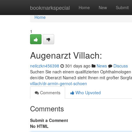
Home
bookmarkspecial
Home
New
Submit
Home
1
Augenarzt Villach:
neilczkn456398
301 days ago
News
Discuss
Suchen Sie nach einem qualifizierten Ophthalmologen 
den/die Oberarzt Name3 steht Ihnen mit großer Sorgf
villach/dr-armin-gernot-schoen
Comments
Who Upvoted
Comments
Submit a Comment
No HTML