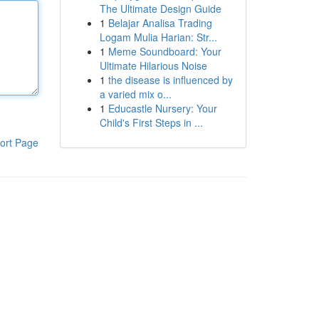
The Ultimate Design Guide
1
Belajar Analisa Trading
Logam Mulia Harian: Str...
1
Meme Soundboard: Your
Ultimate Hilarious Noise
1
the disease is influenced by
a varied mix o...
1
Educastle Nursery: Your
Child's First Steps in ...
ort Page