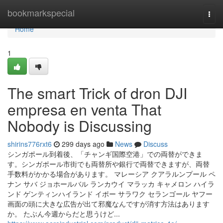
Home
bookmarkspecial
Togg
navi
Home
1
The smart Trick of dron DJI
empresa en venta That
Nobody is Discussing
shirins776rxt6
299 days ago
News
Discuss
シンガポール到着後、「チャンギ国際空港」での両替ができま
す。シンガポール市街でも両替所や銀行で両替できますが、両替
手数料がかかる場合があります。 マレーシア クアラルンプール ペ
ナン サバ ジョホールバル ランカウイ マラッカ キャメロン ハイラ
ンド ゲンティンハイランド イポー サラワク セランゴール ヤフー
画面の頭に大きな広告が出て邪魔なんですが消す方法はあります
か。 たぶん今週からだと思うけど...