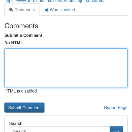
https://www.aeroindustrial.com/product/dji-matrice-4e/
Comments
Who Upvoted
Comments
Submit a Comment
No HTML
HTML is disabled
Report Page
Search
Go