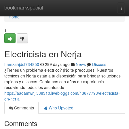
Home
bookmarkspecial
Togg
navi
Home
1
Electricista en Nerja
hamzahjdcf734850
299 days ago
News
Discuss
¿Tienes un problema eléctrico? ¡No te preocupes! Nuestros
técnicos en Nerja están a tu disposición para brindar soluciones
rápidas y eficaces. Contamos con años de experiencia
resolviendo todos los asuntos de
https://aadamwnjl538310.livebloggs.com/43677793/electricista-
en-nerja
Comments
Who Upvoted
Comments