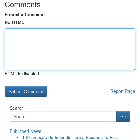
Comments
Submit a Comment
No HTML
HTML is disabled
Report Page
Search
Go
Published News
1
Prevenção de Incêndio : Guia Essencial e Es...