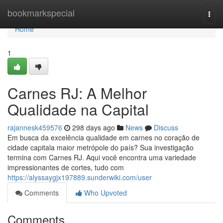
Home
bookmarkspecial
Togg
navi
Home
1
Carnes RJ: A Melhor
Qualidade na Capital
rajannesk459576
298 days ago
News
Discuss
Em busca da excelência qualidade em carnes no coração de
cidade capitala maior metrópole do país? Sua investigação
termina com Carnes RJ. Aqui você encontra uma variedade
impressionantes de cortes, tudo com
https://alyssaygjx197889.sunderwiki.com/user
Comments
Who Upvoted
Comments