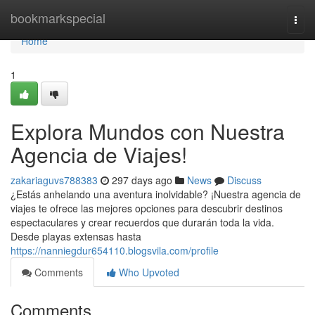
Home
bookmarkspecial
Togg
navi
Home
1
Explora Mundos con Nuestra
Agencia de Viajes!
zakariaguvs788383
297 days ago
News
Discuss
¿Estás anhelando una aventura inolvidable? ¡Nuestra agencia de
viajes te ofrece las mejores opciones para descubrir destinos
espectaculares y crear recuerdos que durarán toda la vida.
Desde playas extensas hasta
https://nanniegdur654110.blogsvila.com/profile
Comments
Who Upvoted
Comments