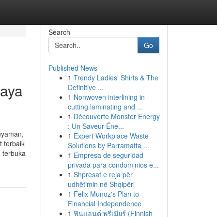
Search
Go
Published News
1
Trendy Ladies' Shirts & The
caya
Definitive ...
1
Nonwoven interlining in
cutting laminating and ...
1
Découverte Monster Energy
: Un Saveur Éne...
nyaman,
1
Expert Workplace Waste
 terbaik
Solutions by Parramatta ...
 terbuka
1
Empresa de seguridad
privada para condominios e...
1
Shpresat e reja për
udhëtimin në Shqipëri
1
Felix Munoz's Plan to
Financial Independence
1
ฟินแลนด์ พรีเมียร์ (Finnish