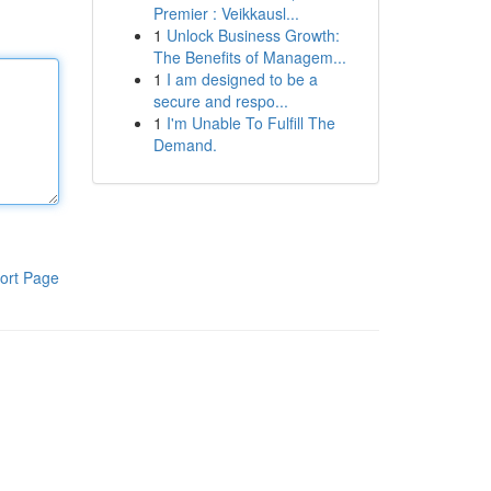
Premier : Veikkausl...
1
Unlock Business Growth:
The Benefits of Managem...
1
I am designed to be a
secure and respo...
1
I'm Unable To Fulfill The
Demand.
ort Page