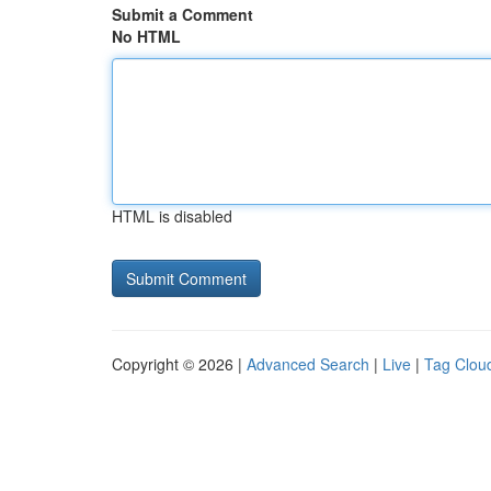
Submit a Comment
No HTML
HTML is disabled
Copyright © 2026 |
Advanced Search
|
Live
|
Tag Clou