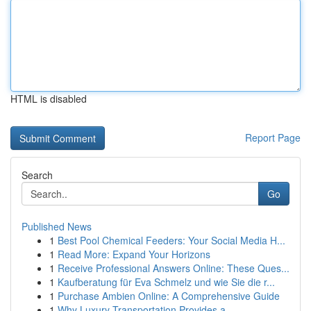
HTML is disabled
Report Page
Search
Go
Published News
1
Best Pool Chemical Feeders: Your Social Media H...
1
Read More: Expand Your Horizons
1
Receive Professional Answers Online: These Ques...
1
Kaufberatung für Eva Schmelz und wie Sie die r...
1
Purchase Ambien Online: A Comprehensive Guide
1
Why Luxury Transportation Provides a