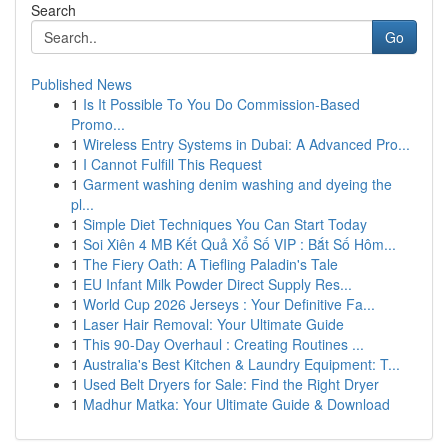
Search
Go
Published News
1
Is It Possible To You Do Commission-Based
Promo...
1
Wireless Entry Systems in Dubai: A Advanced Pro...
1
I Cannot Fulfill This Request
1
Garment washing denim washing and dyeing the
pl...
1
Simple Diet Techniques You Can Start Today
1
Soi Xiên 4 MB Kết Quả Xổ Số VIP : Bắt Số Hôm...
1
The Fiery Oath: A Tiefling Paladin's Tale
1
EU Infant Milk Powder Direct Supply Res...
1
World Cup 2026 Jerseys : Your Definitive Fa...
1
Laser Hair Removal: Your Ultimate Guide
1
This 90-Day Overhaul : Creating Routines ...
1
Australia's Best Kitchen & Laundry Equipment: T...
1
Used Belt Dryers for Sale: Find the Right Dryer
1
Madhur Matka: Your Ultimate Guide & Download