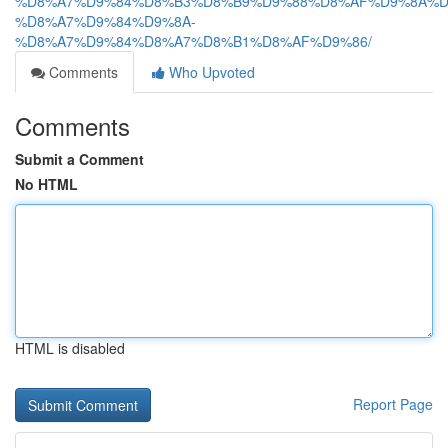
%D8%A7%D9%84%D8%B3%D8%B9%D9%88%D8%AF%D9%8A%D
%D8%A7%D9%84%D9%8A-
%D8%A7%D9%84%D8%A7%D8%B1%D8%AF%D9%86/
Comments
Who Upvoted
Comments
Submit a Comment
No HTML
HTML is disabled
Report Page