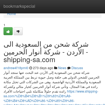
Home
bookmarkspecial
Home
1
شركة شحن من السعودية الى
الأردن - شركة أنوار الحرمين -
shipping-sa.com
andrew4f18pmi0
273 days ago
News
Discuss
شركة شحن من السعودية إلى الأردن عند البحث عنها ستجد أنوار
الحرمين للشحن الدولي هى حلقة وصل حيوية تربط بين المملكة العربية
السعودية والمملكة الأردنية الهاشمية. وهى من الشركات التي تحتل مكانة
رائدة في هذا المجال، وتأتي شركة أنوار الحرمين كخيار مثالي وكشركة
رائدة تقدم حلولاً متكاملة تلبي احتياجات الأفراد
https://www.shipping-
sa.com/%D8%B4%D8%B1%D9%83%D8%A9-
%D8%B4%D8%AD%D9%86-%D9%85%D9%86-