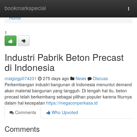
Home
bookmarkspecial
Togg
navi
Home
1
Industri Pabrik Beton Precast
di Indonesia
craigizgp074231
275 days ago
News
Discuss
Perkembangan industri bangunan di Indonesia menuntut demand
akan material bangunan yang tangguh. Di tengah hal itu, beton
precast telah berkembang sebagai pilihan populer karena fiturnya
dalam hal kecepatan
https://megaconperkasa.id
Comments
Who Upvoted
Comments