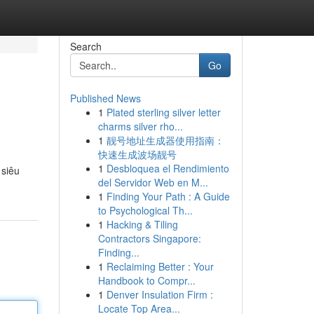
Search
Go
Published News
1
Plated sterling silver letter
charms silver rho...
1
靓号地址生成器使用指南：
快速生成波场靓号
1
Desbloquea el Rendimiento
 siêu
del Servidor Web en M...
1
Finding Your Path : A Guide
to Psychological Th...
1
Hacking & Tiling
Contractors Singapore:
Finding...
1
Reclaiming Better : Your
Handbook to Compr...
1
Denver Insulation Firm :
Locate Top Area...