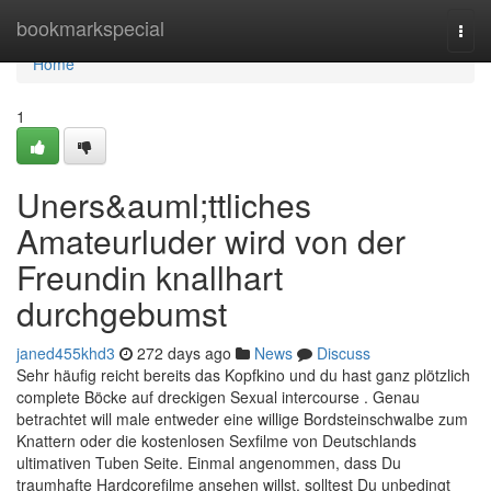
Home
bookmarkspecial
Togg
navi
Home
1
Uners&auml;ttliches
Amateurluder wird von der
Freundin knallhart
durchgebumst
janed455khd3
272 days ago
News
Discuss
Sehr häufig reicht bereits das Kopfkino und du hast ganz plötzlich
complete Böcke auf dreckigen Sexual intercourse . Genau
betrachtet will male entweder eine willige Bordsteinschwalbe zum
Knattern oder die kostenlosen Sexfilme von Deutschlands
ultimativen Tuben Seite. Einmal angenommen, dass Du
traumhafte Hardcorefilme ansehen willst, solltest Du unbedingt