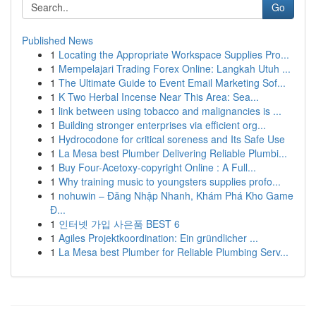
Go
Published News
1
Locating the Appropriate Workspace Supplies Pro...
1
Mempelajari Trading Forex Online: Langkah Utuh ...
1
The Ultimate Guide to Event Email Marketing Sof...
1
K Two Herbal Incense Near This Area: Sea...
1
link between using tobacco and malignancies is ...
1
Building stronger enterprises via efficient org...
1
Hydrocodone for critical soreness and Its Safe Use
1
La Mesa best Plumber Delivering Reliable Plumbi...
1
Buy Four-Acetoxy-copyright Online : A Full...
1
Why training music to youngsters supplies profo...
1
nohuwin – Đăng Nhập Nhanh, Khám Phá Kho Game
Đ...
1
인터넷 가입 사은품 BEST 6
1
Agiles Projektkoordination: Ein gründlicher ...
1
La Mesa best Plumber for Reliable Plumbing Serv...