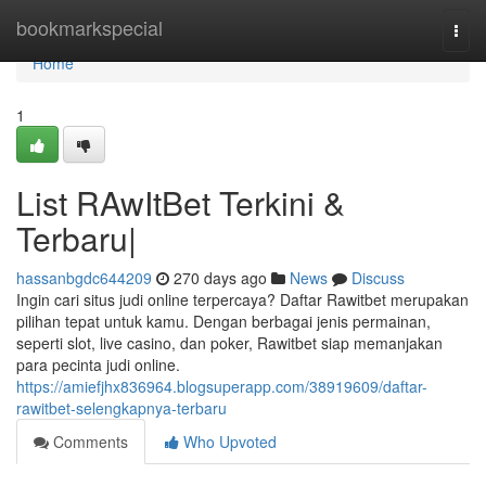
Home
bookmarkspecial
Togg
navi
Home
1
List RAwItBet Terkini &
Terbaru|
hassanbgdc644209
270 days ago
News
Discuss
Ingin cari situs judi online terpercaya? Daftar Rawitbet merupakan
pilihan tepat untuk kamu. Dengan berbagai jenis permainan,
seperti slot, live casino, dan poker, Rawitbet siap memanjakan
para pecinta judi online.
https://amiefjhx836964.blogsuperapp.com/38919609/daftar-
rawitbet-selengkapnya-terbaru
Comments
Who Upvoted