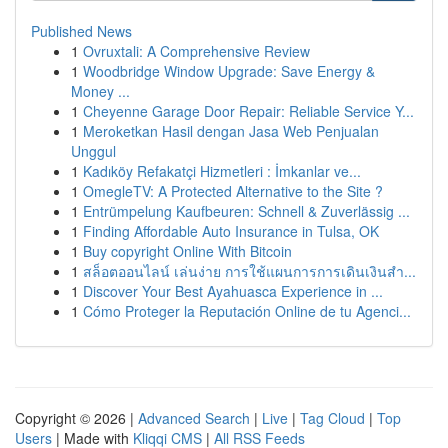
Published News
1
Ovruxtali: A Comprehensive Review
1
Woodbridge Window Upgrade: Save Energy &
Money ...
1
Cheyenne Garage Door Repair: Reliable Service Y...
1
Meroketkan Hasil dengan Jasa Web Penjualan
Unggul
1
Kadıköy Refakatçi Hizmetleri : İmkanlar ve...
1
OmegleTV: A Protected Alternative to the Site ?
1
Entrümpelung Kaufbeuren: Schnell & Zuverlässig ...
1
Finding Affordable Auto Insurance in Tulsa, OK
1
Buy copyright Online With Bitcoin
1
สล็อตออนไลน์ เล่นง่าย การใช้แผนการการเดินเงินสำ...
1
Discover Your Best Ayahuasca Experience in ...
1
Cómo Proteger la Reputación Online de tu Agenci...
Copyright © 2026 |
Advanced Search
|
Live
|
Tag Cloud
|
Top
Users
| Made with
Kliqqi CMS
|
All RSS Feeds