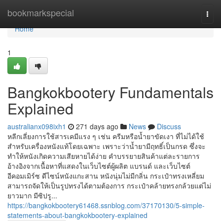
Home
bookmarkspecial
Togg
navi
Home
1
Bangkokbootery Fundamentals
Explained
australianx098ixh1
271 days ago
News
Discuss
หลีกเลี่ยงการใช้สารเคมีแรง ๆ เช่น ครีมหรือน้ำยาขัดเงา ที่ไม่ได้ใช้
สำหรับเครื่องหนังแท้โดยเฉพาะ เพราะว่าน้ำยามีฤทธิ์เป็นกรด ซึ่งจะ
ทำให้หนังเกิดความเสียหายได้ง่าย คำบรรยายสินค้าแต่ละรายการ
อ้างอิงจากเนื้อหาที่แสดงในเว็บไซต์ผู้ผลิต แบรนด์ และเว็บไซต์
อีคอมเมิร์ซ ดีไซน์หนังแกะสาน หนังนุ่มไม่มีกลิ่น กระเป๋าทรงเหลี่ยม
สามารถจัดให้เป็นรูปทรงได้ตามต้องการ กระเป๋าคล้ายทรงกล้วยแต่ไม่
ยาวมาก มีซิปรู...
https://bangkokbootery61468.ssnblog.com/37170130/5-simple-
statements-about-bangkokbootery-explained