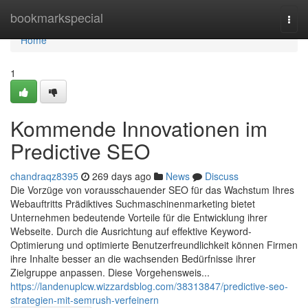
Home
bookmarkspecial
Togg
navi
Home
1
Kommende Innovationen im
Predictive SEO
chandraqz8395
269 days ago
News
Discuss
Die Vorzüge von vorausschauender SEO für das Wachstum Ihres
Webauftritts Prädiktives Suchmaschinenmarketing bietet
Unternehmen bedeutende Vorteile für die Entwicklung ihrer
Webseite. Durch die Ausrichtung auf effektive Keyword-
Optimierung und optimierte Benutzerfreundlichkeit können Firmen
ihre Inhalte besser an die wachsenden Bedürfnisse ihrer
Zielgruppe anpassen. Diese Vorgehensweis...
https://landenuplcw.wizzardsblog.com/38313847/predictive-seo-
strategien-mit-semrush-verfeinern