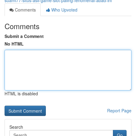
suami77-situs-asli-game-slot-paling-fenomenal-abad-ini
Comments
Who Upvoted
Comments
Submit a Comment
No HTML
HTML is disabled
Report Page
Search
Go