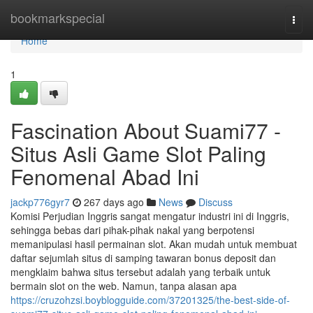
Home
bookmarkspecial
Togg
navi
Home
1
Fascination About Suami77 -
Situs Asli Game Slot Paling
Fenomenal Abad Ini
jackp776gyr7
267 days ago
News
Discuss
Komisi Perjudian Inggris sangat mengatur industri ini di Inggris,
sehingga bebas dari pihak-pihak nakal yang berpotensi
memanipulasi hasil permainan slot. Akan mudah untuk membuat
daftar sejumlah situs di samping tawaran bonus deposit dan
mengklaim bahwa situs tersebut adalah yang terbaik untuk
bermain slot on the web. Namun, tanpa alasan apa
https://cruzohzsi.boyblogguide.com/37201325/the-best-side-of-