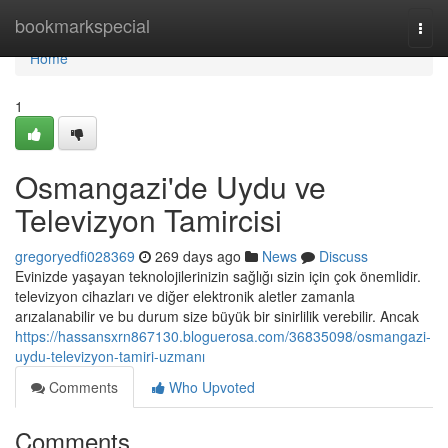
Home
bookmarkspecial
Togg
navi
Home
1
Osmangazi'de Uydu ve
Televizyon Tamircisi
gregoryedfi028369
269 days ago
News
Discuss
Evinizde yaşayan teknolojilerinizin sağlığı sizin için çok önemlidir.
televizyon cihazları ve diğer elektronik aletler zamanla
arızalanabilir ve bu durum size büyük bir sinirlilik verebilir. Ancak
https://hassansxrn867130.bloguerosa.com/36835098/osmangazi-
uydu-televizyon-tamiri-uzmanı
Comments
Who Upvoted
Comments