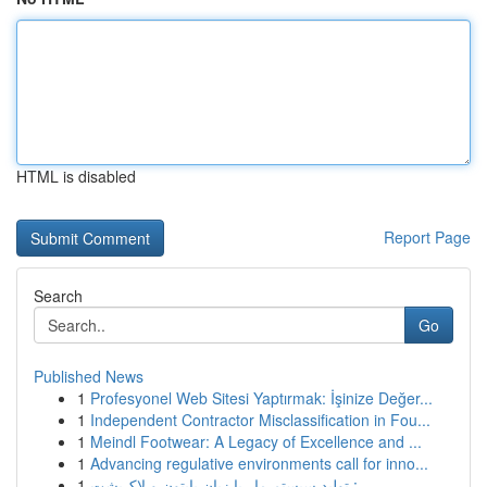
HTML is disabled
Report Page
Search
Go
Published News
1
Profesyonel Web Sitesi Yaptırmak: İşinize Değer...
1
Independent Contractor Misclassification in Fou...
1
Meindl Footwear: A Legacy of Excellence and ...
1
Advancing regulative environments call for inno...
1
تولید سیستم مار با زبان پایتون و لاک‌پشت :...