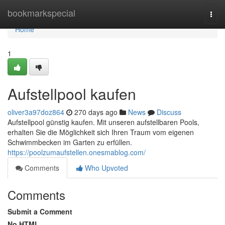
Home
bookmarkspecial
Togg
navi
Home
1
Aufstellpool kaufen
oliver3a97doz864
270 days ago
News
Discuss
Aufstellpool günstig kaufen. Mit unseren aufstellbaren Pools,
erhalten Sie die Möglichkeit sich Ihren Traum vom eigenen
Schwimmbecken im Garten zu erfüllen.
https://poolzumaufstellen.onesmablog.com/
Comments
Who Upvoted
Comments
Submit a Comment
No HTML