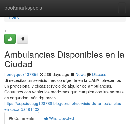
Home
bookmarkspecial
Togg
navi
Home
1
Ambulancias Disponibles en la
Ciudad
honeyqoux137655
269 days ago
News
Discuss
Si necesitas un servicio médico urgente en la CABA, ofrecemos
un profesional y eficaz servicio de alquiler de ambulancias.
Contamos con vehículos modernos que cumplen con las normas
de seguridad más rigurosas.
https://poppieucgg128766.blogdon.net/servicio-de-ambulancias-
en-caba-52491402
Comments
Who Upvoted