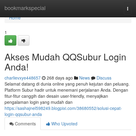
Home
bookmarkspecial
Togg
navi
Home
1
Akses Mudah QQSubur Login
Anda!
charlievxye448657
268 days ago
News
Discuss
Selamat datang di dunia online yang penuh kejutan dan peluang.
Platform Subur hadir untuk menemani perjalanan Anda. Dengan
fitur-fitur canggih dan desain user-friendly, menyajikan
pengalaman login yang mudah dan
https://sashajnel598249.blogpixi.com/38680552/solusi-cepat-
login-qqsubur-anda
Comments
Who Upvoted