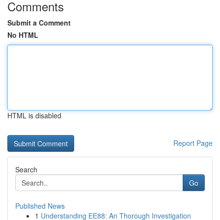
Comments
Submit a Comment
No HTML
HTML is disabled
Report Page
Search
Go
Published News
1
Understanding EE88: An Thorough Investigation