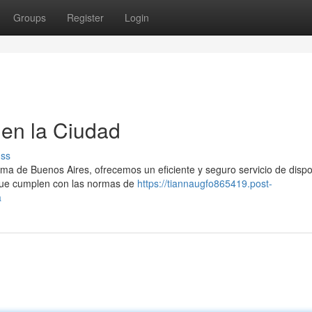
Groups
Register
Login
en la Ciudad
uss
a de Buenos Aires, ofrecemos un eficiente y seguro servicio de dispo
ue cumplen con las normas de
https://tiannaugfo865419.post-
a