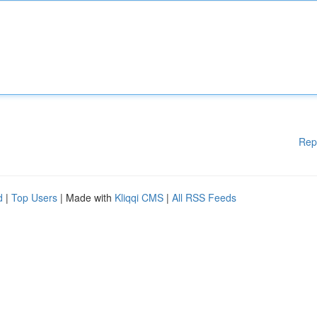
Rep
d
|
Top Users
| Made with
Kliqqi CMS
|
All RSS Feeds