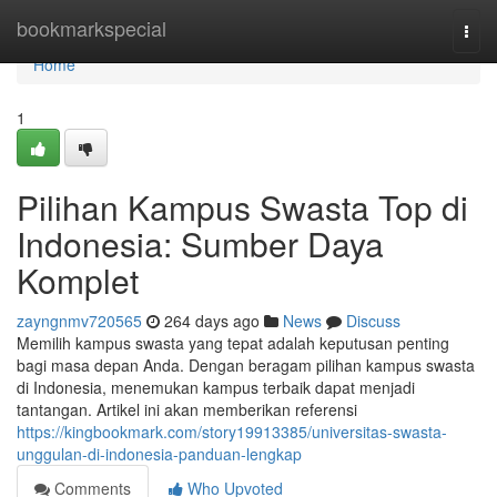
Home
bookmarkspecial
Togg
navi
Home
1
Pilihan Kampus Swasta Top di
Indonesia: Sumber Daya
Komplet
zayngnmv720565
264 days ago
News
Discuss
Memilih kampus swasta yang tepat adalah keputusan penting
bagi masa depan Anda. Dengan beragam pilihan kampus swasta
di Indonesia, menemukan kampus terbaik dapat menjadi
tantangan. Artikel ini akan memberikan referensi
https://kingbookmark.com/story19913385/universitas-swasta-
unggulan-di-indonesia-panduan-lengkap
Comments
Who Upvoted