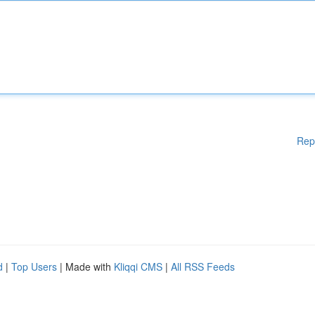
Rep
d
|
Top Users
| Made with
Kliqqi CMS
|
All RSS Feeds