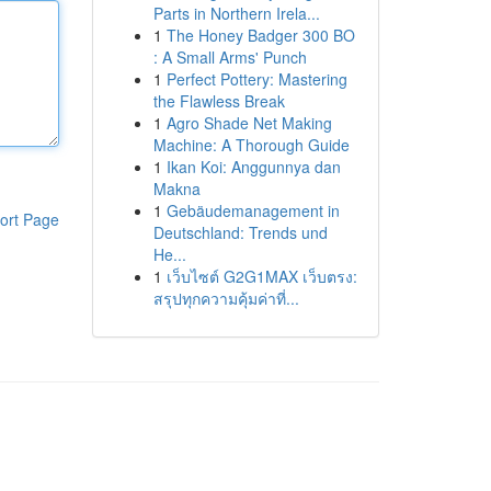
Parts in Northern Irela...
1
The Honey Badger 300 BO
: A Small Arms' Punch
1
Perfect Pottery: Mastering
the Flawless Break
1
Agro Shade Net Making
Machine: A Thorough Guide
1
Ikan Koi: Anggunnya dan
Makna
1
Gebäudemanagement in
ort Page
Deutschland: Trends und
He...
1
เว็บไซต์ G2G1MAX เว็บตรง:
สรุปทุกความคุ้มค่าที่...