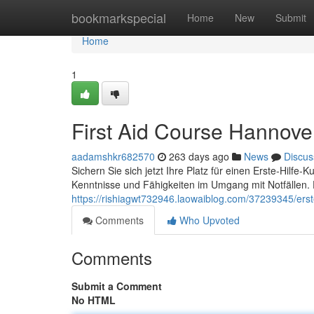
Home
bookmarkspecial
Home
New
Submit
Home
1
First Aid Course Hannove
aadamshkr682570
263 days ago
News
Discus
Sichern Sie sich jetzt Ihre Platz für einen Erste-Hilfe-K
Kenntnisse und Fähigkeiten im Umgang mit Notfällen.
https://rishiagwt732946.laowaiblog.com/37239345/erst
Comments
Who Upvoted
Comments
Submit a Comment
No HTML