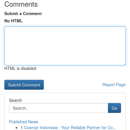
Comments
Submit a Comment
No HTML
HTML is disabled
Report Page
Search
Go
Published News
1
Cosmar Indonesia : Your Reliable Partner for Co...