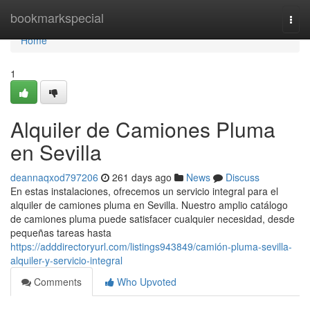
Home
bookmarkspecial
Togg
navi
Home
1
Alquiler de Camiones Pluma
en Sevilla
deannaqxod797206
261 days ago
News
Discuss
En estas instalaciones, ofrecemos un servicio integral para el
alquiler de camiones pluma en Sevilla. Nuestro amplio catálogo
de camiones pluma puede satisfacer cualquier necesidad, desde
pequeñas tareas hasta
https://adddirectoryurl.com/listings943849/camión-pluma-sevilla-
alquiler-y-servicio-integral
Comments
Who Upvoted