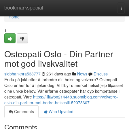
Home
bookmarkspecial
Togg
navi
Home
1
Osteopati Oslo - Din Partner
mot god livskvalitet
siobhanknra538777
261 days ago
News
Discuss
Er du på jakt etter å forbedre din helse og velvære? Osteopati
Oslo er her for å hjelpe deg. Vi tilbyr utmerket helsehjelp tilpasset
dine unike behov. Vår erfarne osteopater har dyp kompetanse i
osteopati. Våre
https://lillijwbn214448.suomiblog.com/velvære-
oslo-din-partner-mot-bedre-helsestil-52078607
Comments
Who Upvoted
Comments