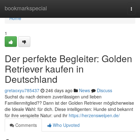
Home
bookmarkspecial
Togg
navi
Home
1
Der perfekte Begleiter: Golden
Retriever kaufen in
Deutschland
gretaoxyu785437
246 days ago
News
Discuss
Suchst du nach deinem zuverlässigen und lieben
Familienmitglied?? Dann ist der Golden Retriever möglicherweise
die Ideale Wahl: für dich. Diese intelligenten: Hunde sind bekannt
für ihre verspielte Natur: und ihr
https://herzenswelpen.de/
Comments
Who Upvoted