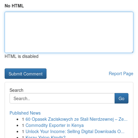
No HTML
HTML is disabled
Report Page
Search
Go
Published News
1
60 Opasek Zaciskowych ze Stali Nierdzewnej – Ze...
1
Commodity Exporter in Kenya
1
Unlock Your Income: Selling Digital Downloads O...
1
Koray Yalçın Kimdir?