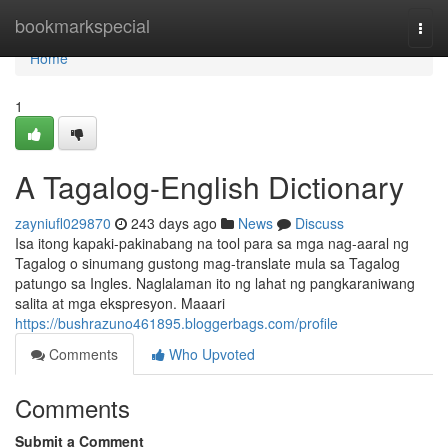
Home
bookmarkspecial
Togg
navi
Home
1
A Tagalog-English Dictionary
zayniufl029870
243 days ago
News
Discuss
Isa itong kapaki-pakinabang na tool para sa mga nag-aaral ng
Tagalog o sinumang gustong mag-translate mula sa Tagalog
patungo sa Ingles. Naglalaman ito ng lahat ng pangkaraniwang
salita at mga ekspresyon. Maaari
https://bushrazuno461895.bloggerbags.com/profile
Comments
Who Upvoted
Comments
Submit a Comment