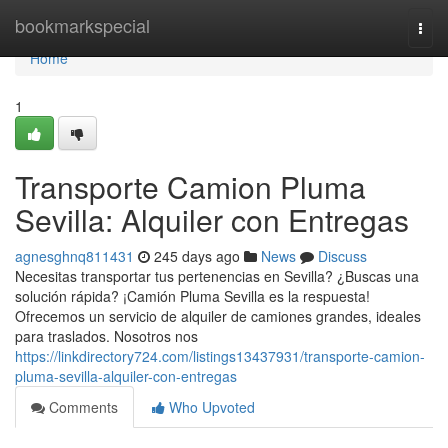
Home
bookmarkspecial
Togg
navi
Home
1
Transporte Camion Pluma
Sevilla: Alquiler con Entregas
agnesghnq811431
245 days ago
News
Discuss
Necesitas transportar tus pertenencias en Sevilla? ¿Buscas una
solución rápida? ¡Camión Pluma Sevilla es la respuesta!
Ofrecemos un servicio de alquiler de camiones grandes, ideales
para traslados. Nosotros nos
https://linkdirectory724.com/listings13437931/transporte-camion-
pluma-sevilla-alquiler-con-entregas
Comments
Who Upvoted