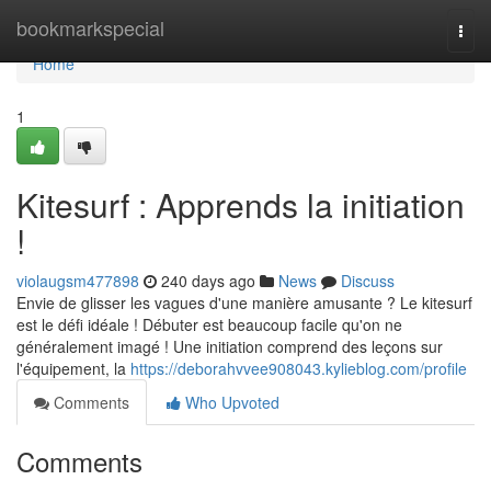
Home
bookmarkspecial
Togg
navi
Home
1
Kitesurf : Apprends la initiation
!
violaugsm477898
240 days ago
News
Discuss
Envie de glisser les vagues d'une manière amusante ? Le kitesurf
est le défi idéale ! Débuter est beaucoup facile qu'on ne
généralement imagé ! Une initiation comprend des leçons sur
l'équipement, la
https://deborahvvee908043.kylieblog.com/profile
Comments
Who Upvoted
Comments