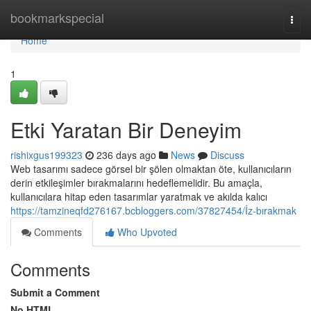
Home
bookmarkspecial
Togg
navi
Home
1
Etki Yaratan Bir Deneyim
rishixgus199323
236 days ago
News
Discuss
Web tasarımı sadece görsel bir şölen olmaktan öte, kullanıcıların
derin etkileşimler bırakmalarını hedeflemelidir. Bu amaçla,
kullanıcılara hitap eden tasarımlar yaratmak ve akılda kalıcı
https://tamzineqfd276167.bcbloggers.com/37827454/İz-bırakmak
Comments
Who Upvoted
Comments
Submit a Comment
No HTML