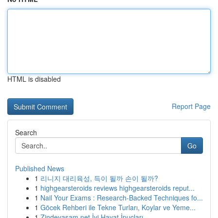
HTML is disabled
Report Page
Search
Go
Published News
1
리니지 대리육성, 득이 될까 손이 될까?
1
highgearsteroids reviews highgearsteroids reput...
1
Nail Your Exams : Research-Backed Techniques fo...
1
Göcek Rehberi ile Tekne Turları, Koylar ve Yeme...
1
Zindeyasam.net İyi Hayat İpuçları