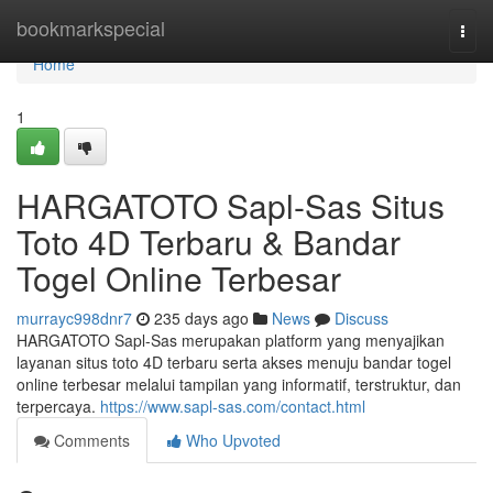
Home
bookmarkspecial
Togg
navi
Home
1
HARGATOTO Sapl-Sas Situs
Toto 4D Terbaru & Bandar
Togel Online Terbesar
murrayc998dnr7
235 days ago
News
Discuss
HARGATOTO Sapl-Sas merupakan platform yang menyajikan
layanan situs toto 4D terbaru serta akses menuju bandar togel
online terbesar melalui tampilan yang informatif, terstruktur, dan
terpercaya.
https://www.sapl-sas.com/contact.html
Comments
Who Upvoted