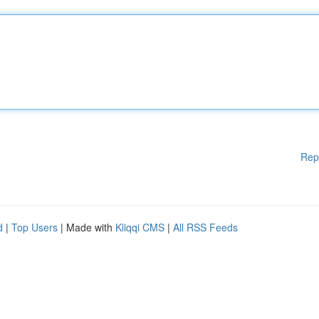
Rep
d
|
Top Users
| Made with
Kliqqi CMS
|
All RSS Feeds