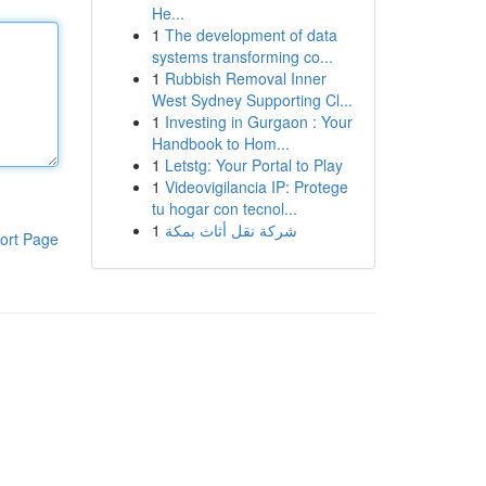
He...
1
The development of data
systems transforming co...
1
Rubbish Removal Inner
West Sydney Supporting Cl...
1
Investing in Gurgaon : Your
Handbook to Hom...
1
Letstg: Your Portal to Play
1
Videovigilancia IP: Protege
tu hogar con tecnol...
1
شركة نقل أثاث بمكة
ort Page