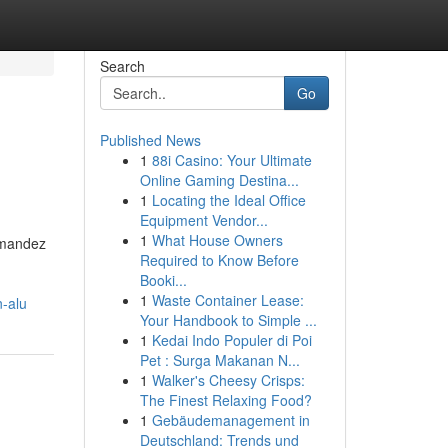
Search
Go
Published News
1
88i Casino: Your Ultimate
Online Gaming Destina...
1
Locating the Ideal Office
Equipment Vendor...
1
What House Owners
emandez
Required to Know Before
Booki...
1
Waste Container Lease:
n-alu
Your Handbook to Simple ...
1
Kedai Indo Populer di Poi
Pet : Surga Makanan N...
1
Walker's Cheesy Crisps:
The Finest Relaxing Food?
1
Gebäudemanagement in
Deutschland: Trends und