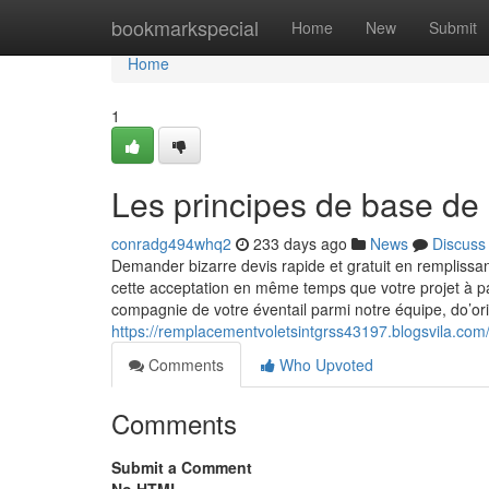
Home
bookmarkspecial
Home
New
Submit
Home
1
Les principes de base de 
conradg494whq2
233 days ago
News
Discuss
Demander bizarre devis rapide et gratuit en remplis
cette acceptation en même temps que votre projet à par
compagnie de votre éventail parmi notre équipe, do’ori
https://remplacementvoletsintgrss43197.blogsvila.com/
Comments
Who Upvoted
Comments
Submit a Comment