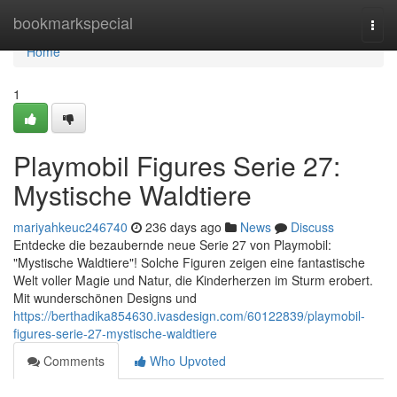
Home
bookmarkspecial
Togg
navi
Home
1
Playmobil Figures Serie 27:
Mystische Waldtiere
mariyahkeuc246740
236 days ago
News
Discuss
Entdecke die bezaubernde neue Serie 27 von Playmobil:
"Mystische Waldtiere"! Solche Figuren zeigen eine fantastische
Welt voller Magie und Natur, die Kinderherzen im Sturm erobert.
Mit wunderschönen Designs und
https://berthadika854630.ivasdesign.com/60122839/playmobil-
figures-serie-27-mystische-waldtiere
Comments
Who Upvoted