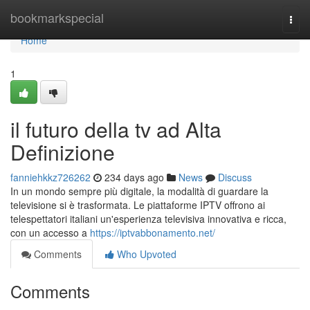
Home
bookmarkspecial
Togg
navi
Home
1
il futuro della tv ad Alta
Definizione
fanniehkkz726262
234 days ago
News
Discuss
In un mondo sempre più digitale, la modalità di guardare la
televisione si è trasformata. Le piattaforme IPTV offrono ai
telespettatori italiani un'esperienza televisiva innovativa e ricca,
con un accesso a
https://iptvabbonamento.net/
Comments
Who Upvoted
Comments