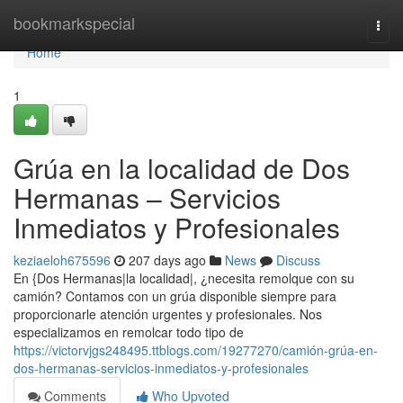
Home
bookmarkspecial
Togg
navi
Home
1
Grúa en la localidad de Dos
Hermanas – Servicios
Inmediatos y Profesionales
keziaeloh675596
207 days ago
News
Discuss
En {Dos Hermanas|la localidad|, ¿necesita remolque con su
camión? Contamos con un grúa disponible siempre para
proporcionarle atención urgentes y profesionales. Nos
especializamos en remolcar todo tipo de
https://victorvjgs248495.ttblogs.com/19277270/camión-grúa-en-
dos-hermanas-servicios-inmediatos-y-profesionales
Comments
Who Upvoted