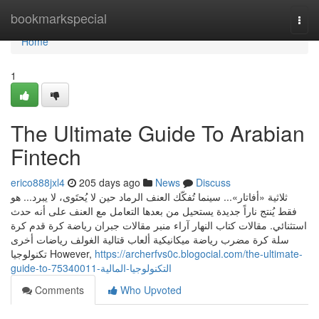
Home
bookmarkspecial
Togg
navi
Home
1
The Ultimate Guide To Arabian
Fintech
erico888jxl4
205 days ago
News
Discuss
ثلاثية «أفاتار»... سينما تُفكّك العنف الرماد حين لا يُحتَوى، لا يبرد... هو
فقط يُنتج ناراً جديدة يستحيل من بعدها التعامل مع العنف على أنه حدث
استثنائي. مقالات كتاب النهار آراء منبر مقالات جبران رياضة كرة قدم كرة
سلة كرة مضرب رياضة ميكانيكية ألعاب قتالية الغولف رياضات أخرى
تكنولوجيا However,
https://archerfvs0c.blogocial.com/the-ultimate-
guide-to-التكنولوجيا-المالية-75340011
Comments
Who Upvoted