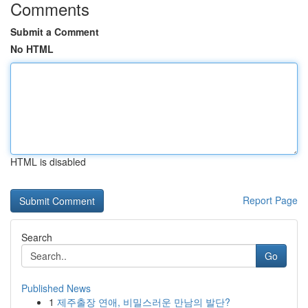
Comments
Submit a Comment
No HTML
HTML is disabled
Report Page
Search
Go
Published News
1
제주출장 연애, 비밀스러운 만남의 발단?