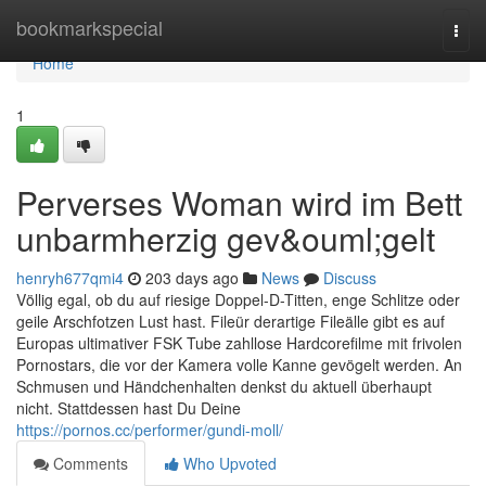
Home
bookmarkspecial
Togg
navi
Home
1
Perverses Woman wird im Bett
unbarmherzig gev&ouml;gelt
henryh677qmi4
203 days ago
News
Discuss
Völlig egal, ob du auf riesige Doppel-D-Titten, enge Schlitze oder
geile Arschfotzen Lust hast. Fileür derartige Fileälle gibt es auf
Europas ultimativer FSK Tube zahllose Hardcorefilme mit frivolen
Pornostars, die vor der Kamera volle Kanne gevögelt werden. An
Schmusen und Händchenhalten denkst du aktuell überhaupt
nicht. Stattdessen hast Du Deine
https://pornos.cc/performer/gundi-moll/
Comments
Who Upvoted