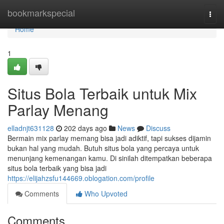
Home
bookmarkspecial
Togg
navi
Home
1
Situs Bola Terbaik untuk Mix
Parlay Menang
elladnjt631128
202 days ago
News
Discuss
Bermain mix parlay memang bisa jadi adiktif, tapi sukses dijamin
bukan hal yang mudah. Butuh situs bola yang percaya untuk
menunjang kemenangan kamu. Di sinilah ditempatkan beberapa
situs bola terbaik yang bisa jadi
https://elijahzsfu144669.oblogation.com/profile
Comments
Who Upvoted
Comments