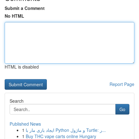
Submit a Comment
No HTML
HTML is disabled
Report Page
Search
Go
Published News
1
ایجاد بازی مار با Python و ماژول Turtle: ر...
1
Buy THC vape carts online Hungary