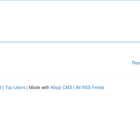
Rep
d
|
Top Users
| Made with
Kliqqi CMS
|
All RSS Feeds