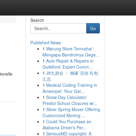
Search
Go
Published News
1
Warung Store Termahal :
Mengapa Bandrolnya Gega...
1
Auto Repair & Repairs in
Guildford: Expert Comm...
1
J9九游会 ： 独家 活动 礼包
ionelle
汇总
1
Medical Coding Training in
Ameerpet: Your Gat...
1
Snow Day Calculator:
Predict School Closures wi...
1
Silver Spring Mover Offering
Customized Moving ...
1
Could You Purchase an
Alabama Driver's Per...
1
SeriousMD copyright: A