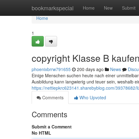
Home
bookmarkspecial
Home
New
Submit
Home
1
copyright Klasse B kaufen
phoenixbrrw791655
200 days ago
News
Discu
Einige Menschen suchen heute nach einer unmittelbaren
Ausbildung kann langwierig und teuer sein, weshalb 
https://nettiepkrc623141.sharebyblog.com/39378682/li
Comments
Who Upvoted
Comments
Submit a Comment
No HTML