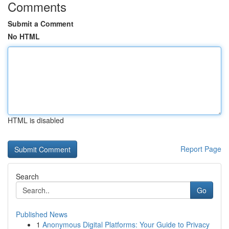
Comments
Submit a Comment
No HTML
HTML is disabled
Report Page
Search
Go
Published News
1
Anonymous Digital Platforms: Your Guide to Privacy