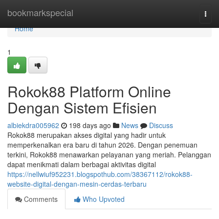
Home
bookmarkspecial
Togg
navi
Home
1
Rokok88 Platform Online
Dengan Sistem Efisien
albiekdra005962
198 days ago
News
Discuss
Rokok88 merupakan akses digital yang hadir untuk
memperkenalkan era baru di tahun 2026. Dengan penemuan
terkini, Rokok88 menawarkan pelayanan yang meriah. Pelanggan
dapat menikmati dalam berbagai aktivitas digital
https://nellwiuf952231.blogspothub.com/38367112/rokok88-
website-digital-dengan-mesin-cerdas-terbaru
Comments
Who Upvoted