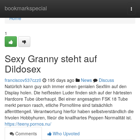
Home
bookmarkspecial
Togg
navi
Home
1
Sexy Granny steht auf
Dildosex
franciscov537czz0
195 days ago
News
Discuss
Natürlich kann guy sich immer einen genialen Sexfilm auf den
Display holen. Die heißesten Luder finden sich auf der härtesten
Hardcore Tube überhaupt. Bei einer angesagten FSK 18 Tube
merkt person rasch, etliche Pornofilme sind tatsächlich
affentittengeil. Verantwortung hierfür haben selbstverständlich die
frivolen Hobbyhuren, fileür die knallhartes Poppen Normalität ist.
https://teeny.pornos.nu/
Comments
Who Upvoted