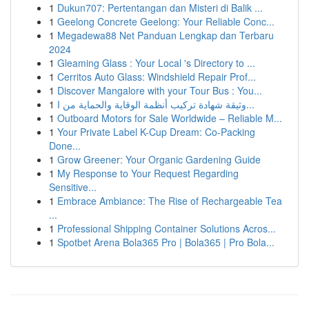
1
Dukun707: Pertentangan dan Misteri di Balik ...
1
Geelong Concrete Geelong: Your Reliable Conc...
1
Megadewa88 Net Panduan Lengkap dan Terbaru
2024
1
Gleaming Glass : Your Local 's Directory to ...
1
Cerritos Auto Glass: Windshield Repair Prof...
1
Discover Mangalore with your Tour Bus : You...
1
وثيقة شهادة تركيب أنظمة الوقاية والحماية من ا...
1
Outboard Motors for Sale Worldwide – Reliable M...
1
Your Private Label K-Cup Dream: Co-Packing
Done...
1
Grow Greener: Your Organic Gardening Guide
1
My Response to Your Request Regarding
Sensitive...
1
Embrace Ambiance: The Rise of Rechargeable Tea
...
1
Professional Shipping Container Solutions Acros...
1
Spotbet Arena Bola365 Pro | Bola365 | Pro Bola...