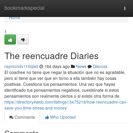
Home
bookmarkspecial
Togg
navi
Home
1
The reencuadre Diaries
raymondv110qla0
184 days ago
News
Discuss
El coachee no tiene que negar la situación que no es agradable,
pero sí tiene que ver que en torno a ella también hay cosas
positivas. Cuestiona tus pensamientos: Una vez que hayas
identificado tus pensamientos negativos, cuestiónate si estos
pensamientos son realmente ciertos o si existe otra forma de
https://directory4web.com/listings13475218/how-reencuadre-can-
save-you-time-stress-and-money
Comments
Who Upvoted
Comments