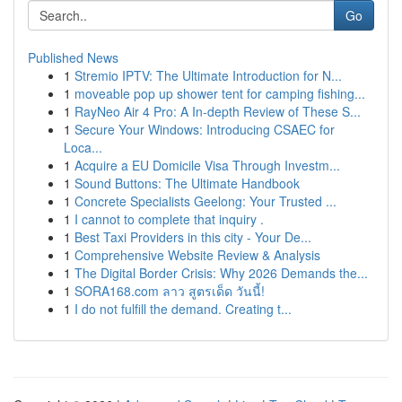
Go
Published News
1
Stremio IPTV: The Ultimate Introduction for N...
1
moveable pop up shower tent for camping fishing...
1
RayNeo Air 4 Pro: A In-depth Review of These S...
1
Secure Your Windows: Introducing CSAEC for
Loca...
1
Acquire a EU Domicile Visa Through Investm...
1
Sound Buttons: The Ultimate Handbook
1
Concrete Specialists Geelong: Your Trusted ...
1
I cannot to complete that inquiry .
1
Best Taxi Providers in this city - Your De...
1
Comprehensive Website Review & Analysis
1
The Digital Border Crisis: Why 2026 Demands the...
1
SORA168.com ลาว สูตรเด็ด วันนี้!
1
I do not fulfill the demand. Creating t...