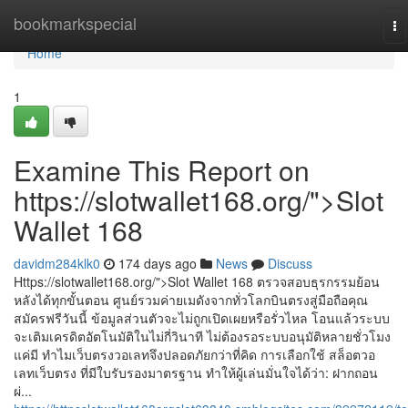
Home
bookmarkspecial
To
na
Home
1
Examine This Report on
https://slotwallet168.org/">Slot
Wallet 168
davidm284klk0
174 days ago
News
Discuss
Https://slotwallet168.org/">Slot Wallet 168 ตรวจสอบธุรกรรมย้อน
หลังได้ทุกขั้นตอน ศูนย์รวมค่ายเมดังจากทั่วโลกบินตรงสู่มือถือคุณ
สมัครฟรีวันนี้ ข้อมูลส่วนตัวจะไม่ถูกเปิดเผยหรือรั่วไหล โอนแล้วระบบ
จะเติมเครดิตอัตโนมัติในไม่กี่วินาที ไม่ต้องรอระบบอนุมัติหลายชั่วโมง
แค่มี ทำไมเว็บตรงวอเลทจึงปลอดภัยกว่าที่คิด การเลือกใช้ สล็อตวอ
เลทเว็บตรง ที่มีใบรับรองมาตรฐาน ทำให้ผู้เล่นมั่นใจได้ว่า: ฝากถอน
ผ่...