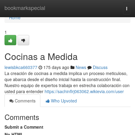
Home
bookmarkspecial
Togg
navi
Home
1
Cocinas a Medida
lewisbkca660377
175 days ago
News
Discuss
La creación de cocinas a medida implica un proceso meticuloso,
que abarca desde el diseño inicial hasta la construcción final.
Nuestro equipo de expertos trabaja en estrecha colaboración con
usted para entender
https://sachinflrj063062.wikievia.com/user
Comments
Who Upvoted
Comments
Submit a Comment
No HTML