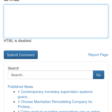
HTML is disabled
Report Page
Search
Go
Published News
1
Contemporary monetary supervision systems
guara...
1
Choose Manhattan Remodeling Company for
Profess...
1
Cómo evaluar guardias corporativos con un enfoq...