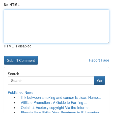
No HTML
HTML is disabled
Report Page
Search
Go
Published News
1
link between smoking and cancer is clear. Nume...
1
Affiliate Promotion : A Guide to Earning ...
1
Obtain 4-Acetoxy copyright Via the Internet ...
1
Elevate Your Skills: Your Roadmap to E-Learning...