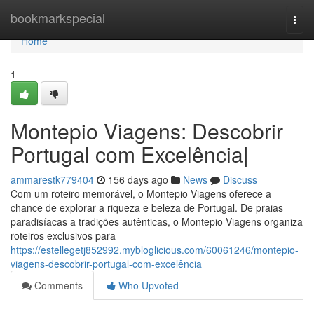
Home
bookmarkspecial
Togg
navi
Home
1
Montepio Viagens: Descobrir
Portugal com Excelência|
ammarestk779404
156 days ago
News
Discuss
Com um roteiro memorável, o Montepio Viagens oferece a
chance de explorar a riqueza e beleza de Portugal. De praias
paradisíacas a tradições autênticas, o Montepio Viagens organiza
roteiros exclusivos para
https://estellegetj852992.mybloglicious.com/60061246/montepio-
viagens-descobrir-portugal-com-excelência
Comments
Who Upvoted