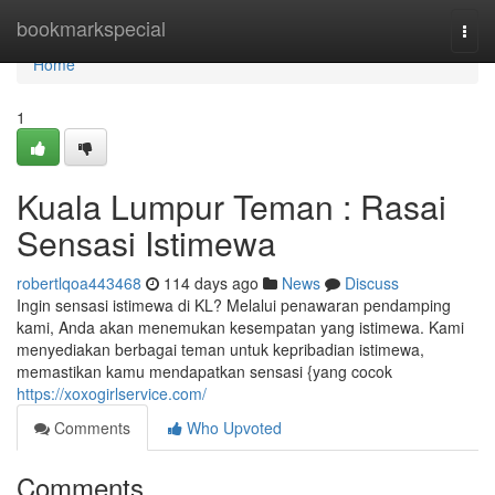
Home
bookmarkspecial
Togg
navi
Home
1
Kuala Lumpur Teman : Rasai
Sensasi Istimewa
robertlqoa443468
114 days ago
News
Discuss
Ingin sensasi istimewa di KL? Melalui penawaran pendamping
kami, Anda akan menemukan kesempatan yang istimewa. Kami
menyediakan berbagai teman untuk kepribadian istimewa,
memastikan kamu mendapatkan sensasi {yang cocok
https://xoxogirlservice.com/
Comments
Who Upvoted
Comments