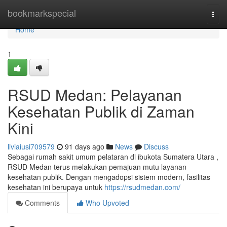
Home
bookmarkspecial
Togg
navi
Home
1
RSUD Medan: Pelayanan
Kesehatan Publik di Zaman
Kini
liviaiusi709579
91 days ago
News
Discuss
Sebagai rumah sakit umum pelataran di ibukota Sumatera Utara ,
RSUD Medan terus melakukan pemajuan mutu layanan
kesehatan publik. Dengan mengadopsi sistem modern, fasilitas
kesehatan ini berupaya untuk
https://rsudmedan.com/
Comments
Who Upvoted